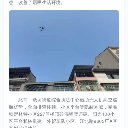
患，改善了居民生活环境。
此前，纸坊街道综合执法中心借助无人机高空巡
航优势，全面排查楼顶、小区平台等隐蔽区域，精准
锁定林特小区227号楼顶砖混钢架违建、阳光100小
区平台私搭乱建、外贸车队小区、江北路9603厂A区