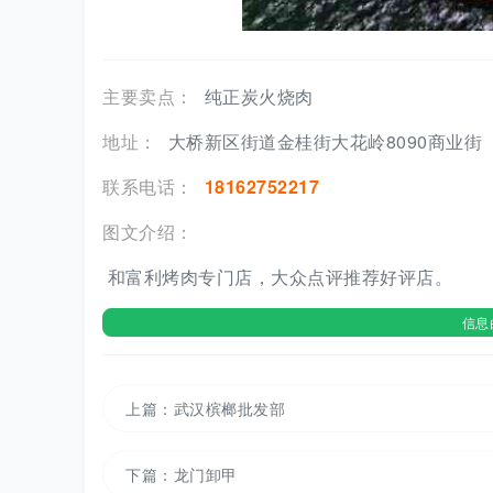
主要卖点：
纯正炭火烧肉
地址：
大桥新区街道金桂街大花岭8090商业街
联系电话：
18162752217
图文介绍：
和富利烤肉专门店，大众点评推荐好评店。
信息
上篇：
武汉槟榔批发部
下篇：
龙门卸甲