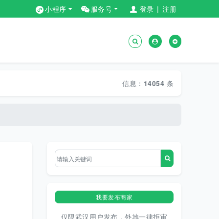
小程序
服务号
登录
|
注册
信息：
14054
条
我要发布商家
仅限武汉用户发布，外地一律拒审