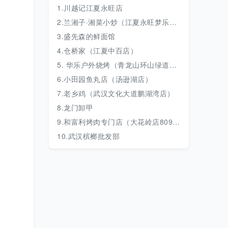
1.川越记江夏永旺店
2.兰湘子·湘菜小炒（江夏永旺梦乐城店）
3.盛先森的鲜面馆
4.仓桥家（江夏中百店）
5. 华乐户外烧烤（青龙山环山绿道店）
6.小田园鱼丸店（汤逊湖店）
7.老乡鸡（武汉文化大道鹏湖湾店）
8.龙门卸甲
9.和富利烤肉专门店（大花岭店8090店）
10.武汉槟榔批发部