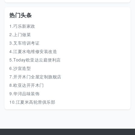
热门头条
1.巧乐新家政
2.上门做菜
3.叉车培训考证
4.江夏水电维修安装改造
5.Today欧亚达云庭便利店
6.沙宣造型
7.开开木门全屋定制旗舰店
8.欧亚达开开木门
9.华浔品味装饰
10.江夏米高轮滑俱乐部