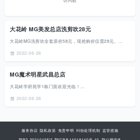
访问数
大花岭 MG美发总店洗剪吹28元
大花岭MG洗剪吹全套原价58元，现抢购价仅需28元。...
2022-06-26
MG魔术明星武昌总店
大花岭学府苑学1栋门面欢迎光临！...
2022-06-26
服务协议
隐私政策
免责申明
纠纷处理机制
监管措施
鄂B2-20210138证 鄂ICP备14018140号-10
鄂公网安备