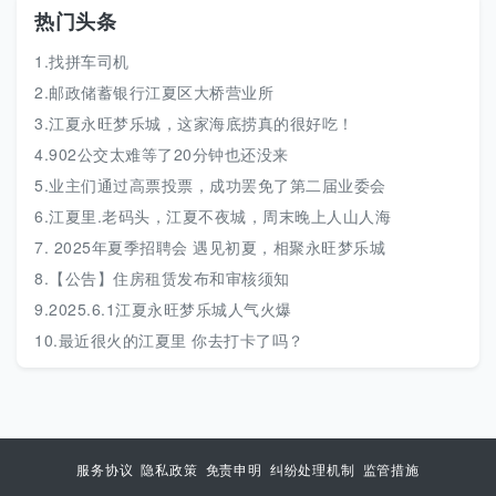
热门头条
1.找拼车司机
2.邮政储蓄银行江夏区大桥营业所
3.江夏永旺梦乐城，这家海底捞真的很好吃！
4.902公交太难等了20分钟也还没来
5.业主们通过高票投票，成功罢免了第二届业委会
6.江夏里.老码头，江夏不夜城，周末晚上人山人海
7. 2025年夏季招聘会 遇见初夏，相聚永旺梦乐城
8.【公告】住房租赁发布和审核须知
9.2025.6.1江夏永旺梦乐城人气火爆
10.最近很火的江夏里 你去打卡了吗？
服务协议
隐私政策
免责申明
纠纷处理机制
监管措施