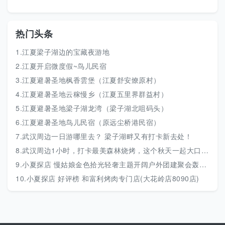
热门头条
1.江夏梁子湖边的宝藏夜游地
2.江夏开启微度假~鸟儿民宿
3.江夏避暑圣地枫香雲堡（江夏舒安燎原村）
4.江夏避暑圣地云稼慢乡（江夏五里界群益村）
5.江夏避暑圣地梁子湖龙湾（梁子湖北咀码头）
6.江夏避暑圣地鸟儿民宿（原远尘桥港民宿）
7.武汉周边一日游哪里去？ 梁子湖畔又有打卡新去处！
8.武汉周边1小时，打卡最美森林烧烤，这个秋天一起大口吃肉~20余种食材饮料不限量，还
9.小夏探店 慢姑娘金色拾光轻奢主题开阔户外团建聚会轰趴馆(江夏玉龙岛店)
10.小夏探店 好评榜 和富利烤肉专门店(大花岭店8090店)