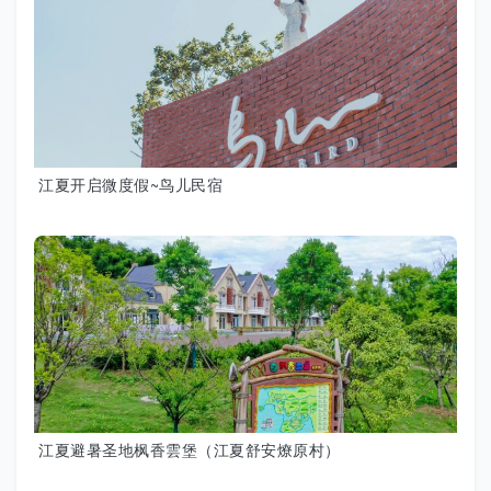
江夏开启微度假~鸟儿民宿
江夏避暑圣地枫香雲堡（江夏舒安燎原村）