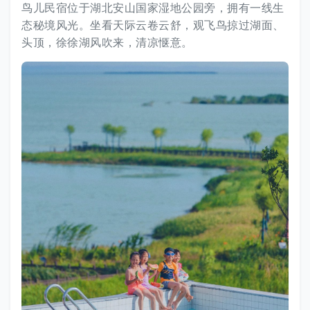
鸟儿民宿位于湖北安山国家湿地公园旁，拥有一线生
态秘境风光。坐看天际云卷云舒，观飞鸟掠过湖面、
头顶，徐徐湖风吹来，清凉惬意。