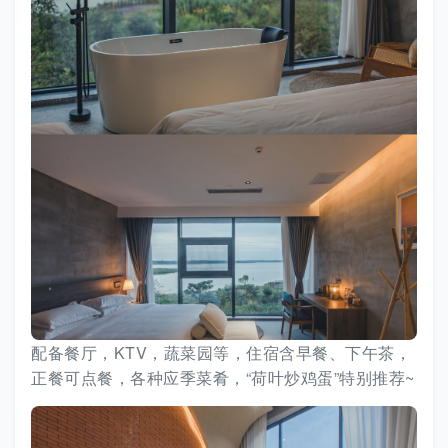
配备餐厅，KTV，蔬菜园等，住宿含早餐、下午茶，
正餐可点餐，各种应季菜肴，“荷叶炒鸡蛋”特别推荐~