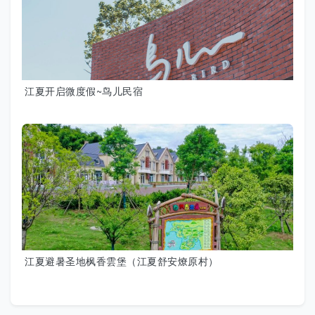
江夏开启微度假~鸟儿民宿
江夏避暑圣地枫香雲堡（江夏舒安燎原村）