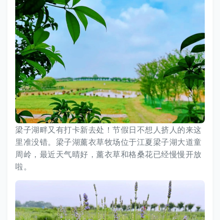
梁子湖畔又有打卡新去处！节假日不想人挤人的来这
里准没错。梁子湖薰衣草牧场位于江夏梁子湖大道童
周岭，最近天气晴好，薰衣草和格桑花已经慢慢开放
啦。