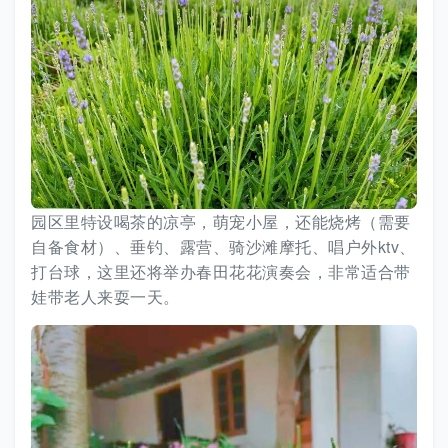
园区里特设喝茶的凉亭，萌宠小屋，还能烧烤（需要
自备食材）、垂钓、露营、骑沙滩摩托、唱户外ktv、
打台球，这里还将举办春田花花演奏会，非常适合带
娃带老人来耍一天。