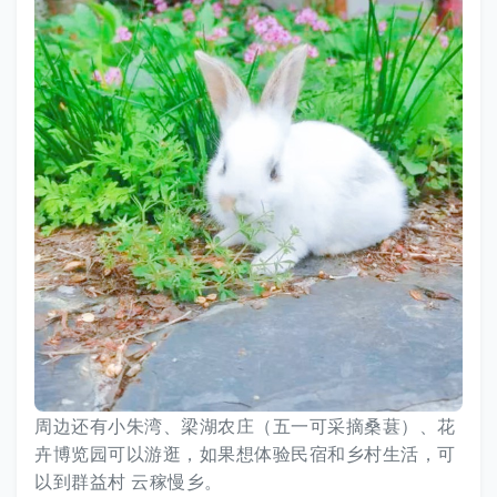
周边还有小朱湾、梁湖农庄（五一可采摘桑葚）、花
卉博览园可以游逛，如果想体验民宿和乡村生活，可
以到群益村 云稼慢乡。