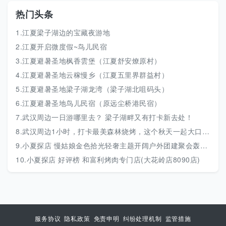
热门头条
1.江夏梁子湖边的宝藏夜游地
2.江夏开启微度假~鸟儿民宿
3.江夏避暑圣地枫香雲堡（江夏舒安燎原村）
4.江夏避暑圣地云稼慢乡（江夏五里界群益村）
5.江夏避暑圣地梁子湖龙湾（梁子湖北咀码头）
6.江夏避暑圣地鸟儿民宿（原远尘桥港民宿）
7.武汉周边一日游哪里去？ 梁子湖畔又有打卡新去处！
8.武汉周边1小时，打卡最美森林烧烤，这个秋天一起大口吃肉~20余种食材饮料不限量，还
9.小夏探店 慢姑娘金色拾光轻奢主题开阔户外团建聚会轰趴馆(江夏玉龙岛店)
10.小夏探店 好评榜 和富利烤肉专门店(大花岭店8090店)
服务协议
隐私政策
免责申明
纠纷处理机制
监管措施